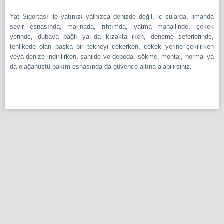
Tekne İnşaat Sigortası
Yat Sigortası ile yatınızı yalnızca denizde değil, iç sularda, limanda
Gemi Tamircileri Sor. Sigortası
seyir esnasında, marinada, rıhtımda, yatma mahallinde, çekek
yerinde, dubaya bağlı ya da kızakta iken, deneme seferlerinde,
Marina İşletenleri Sor. Sigortası
tehlikede olan başka bir tekneyi çekerken, çekek yerine çekilirken
veya denize indirilirken, sahilde ve depoda, sökme, montaj, normal ya
MÜHENDİSLİK SİGORTALARI
da olağanüstü bakım esnasında da güvence altına alabilirsiniz.
DEVLET DES. TARIM SİGORTALARI
SORUMLULUK SİGORTALARI
ZORUNLU SORUM. SİGORTALARI
ÖZEL RİSKLER SİGORTALARI