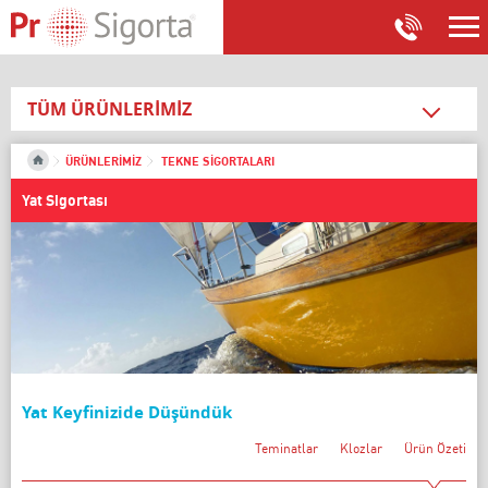
TÜM ÜRÜNLERİMİZ
SAĞLIK SİGORTALARI
ÜRÜNLERİMİZ
TEKNE SİGORTALARI
SEYAHAT SİGORTALARI
Yat Sigortası
İŞYERİ SİGORTALARI
KONUT SİGORTALARI
OTO SİGORTALARI
FERDİ KAZA SİGORTALARI
NAKLİYAT SİGORTALARI
TEKNE SİGORTALARI
Yat Keyfinizide Düşündük
Tekne ve Makine Sigortası
Teminatlar
Klozlar
Ürün Özeti
Yat Sigortası