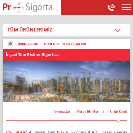
TÜM ÜRÜNLERİMİZ
SAĞLIK SİGORTALARI
ÜRÜNLERİMİZ
MÜHENDİSLİK SİGORTALARI
SEYAHAT SİGORTALARI
İnşaat Tüm Riskler Sigortası
İŞYERİ SİGORTALARI
KONUT SİGORTALARI
OTO SİGORTALARI
FERDİ KAZA SİGORTALARI
NAKLİYAT SİGORTALARI
TEKNE SİGORTALARI
Teminatlar
Merak Ettikleriniz
Ürün Özeti
MÜHENDİSLİK SİGORTALARI
İnşaat Tüm Riskler Sigortası
PROSİGORTA
İnşaat Tüm Riskler Sigortası (CAR), inşaat sürecini