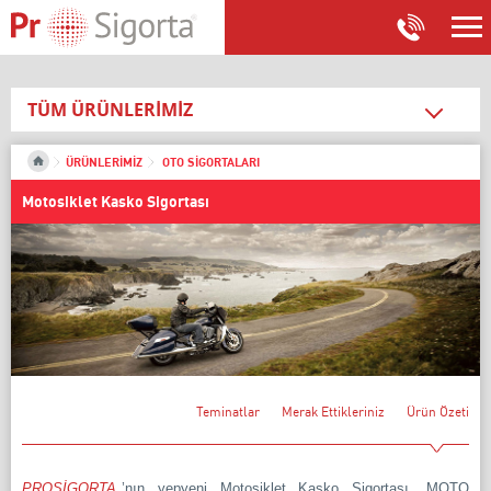
TÜM ÜRÜNLERİMİZ
SAĞLIK SİGORTALARI
ÜRÜNLERİMİZ
OTO SİGORTALARI
SEYAHAT SİGORTALARI
Motosiklet Kasko Sigortası
İŞYERİ SİGORTALARI
KONUT SİGORTALARI
OTO SİGORTALARI
İhtiyari Mali Mesuliyet-F.K.
Maksimum Trafik Sigortası
Kasko Sigortası
Teminatlar
Merak Ettikleriniz
Ürün Özeti
Motosiklet Kasko Sigortası
Yeşil Kart Sigortası
PROSİGORTA
’nın yepyeni Motosiklet Kasko Sigortası, MOTO