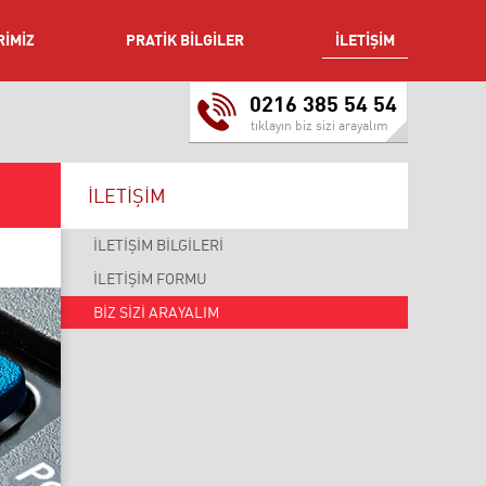
İMİZ
PRATİK BİLGİLER
İLETİŞİM
0216 385 54 54
tıklayın biz sizi arayalım
İLETİŞİM
İLETİŞİM BİLGİLERİ
İLETİŞİM FORMU
BİZ SİZİ ARAYALIM